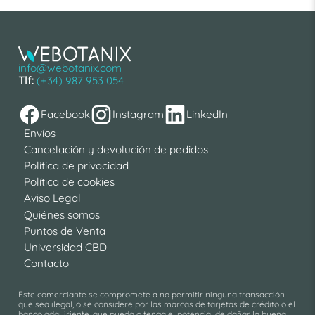
info@webotanix.com
Tlf:
(+34) 987 953 054
Facebook
Instagram
LinkedIn
Envíos
Cancelación y devolución de pedidos
Política de privacidad
Política de cookies
Aviso Legal
Quiénes somos
Puntos de Venta
Universidad CBD
Contacto
Este comerciante se compromete a no permitir ninguna transacción
que sea ilegal, o se considere por las marcas de tarjetas de crédito o el
banco adquiriente, que pueda o tenga el potencial de dañar la buena