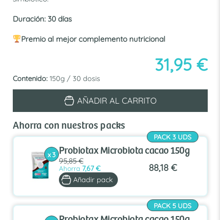
Duración: 30 días
Premio al mejor complemento nutricional
31,95
€
Contenido:
150g / 30 dosis
Probiotax
AÑADIR AL CARRITO
Microbiota
cacao
150g
Ahorra con nuestros packs
cantidad
PACK 3 UDS
Probiotax Microbiota cacao 150g
x 3
95,85 €
88,18 €
Ahorra
7,67 €
Añadir pack
PACK 5 UDS
Probiotax Microbiota cacao 150g