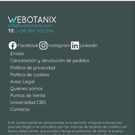
info@webotanix.com
Tlf:
(+34) 987 953 054
Facebook
Instagram
LinkedIn
Envíos
Cancelación y devolución de pedidos
Política de privacidad
Política de cookies
Aviso Legal
Quiénes somos
Puntos de Venta
Universidad CBD
Contacto
Este comerciante se compromete a no permitir ninguna transacción
que sea ilegal, o se considere por las marcas de tarjetas de crédito o el
banco adquiriente, que pueda o tenga el potencial de dañar la buena