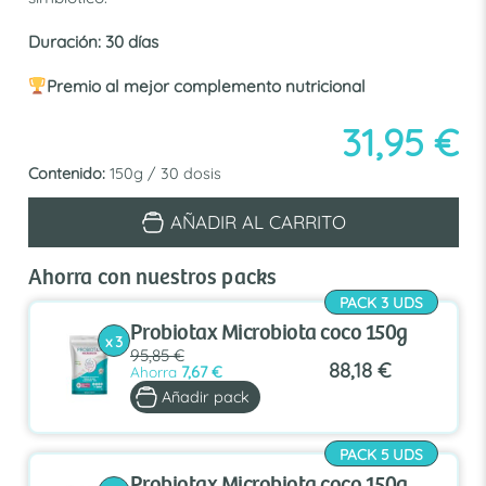
Duración: 30 días
Premio al mejor complemento nutricional
31,95
€
Contenido:
150g / 30 dosis
Probiotax
AÑADIR AL CARRITO
Microbiota
coco
150g
Ahorra con nuestros packs
cantidad
PACK 3 UDS
Probiotax Microbiota coco 150g
x 3
95,85 €
88,18 €
Ahorra
7,67 €
Añadir pack
PACK 5 UDS
Probiotax Microbiota coco 150g