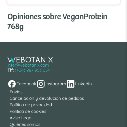
Opiniones sobre VeganProtein
768g
info@webotanix.com
Tlf:
(+34) 987 953 054
Facebook
Instagram
LinkedIn
Envíos
Cancelación y devolución de pedidos
Política de privacidad
Política de cookies
Aviso Legal
Quiénes somos