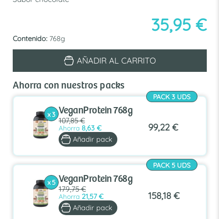
35,95
€
Contenido:
768g
VeganProtein
AÑADIR AL CARRITO
768g
cantidad
Ahorra con nuestros packs
PACK 3 UDS
VeganProtein 768g
x 3
107,85 €
99,22 €
Ahorra
8,63 €
Añadir pack
PACK 5 UDS
VeganProtein 768g
x 5
179,75 €
158,18 €
Ahorra
21,57 €
Añadir pack