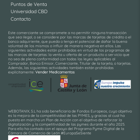
Puntos de Venta
Universidad CBD
Contacto
Este comerciante se compromete a no permitir ninguna transacción
que sea ilegal, o se considere por las marcas de tarjetas de crédito o el
banco adquiriente, que pueda o tenga el potencial de dañar la buena
voluntad de los mismos o influir de manera negativa en ellos. Las
siguientes actividades están prohibidas en virtud de los programas de
las marcas de tarjetas: la venta u oferta de un producto o servicio que
no sea de plena conformidad con todas las leyes aplicables al
Comprador, Banco Emisor, Comerciante, Titular de la tarjeta, o tarjetas.
Además, las siguientes actividades también están prohibidas
explícitamente:
Vender Medicamentos
WEBOTANIX, S.L ha sido beneficiaria de Fondos Europeos, cuyo objetivo
es la mejora de la competitividad de las PYMES, y gracias al cual ha
puesto en marcha un Plan de Acción con el objetivo de reforzar la
digitalización y la competitividad de las pymes durante el año 2025.
Para ello ha contado con el apoyo del Programa Pyme Digital de la
Cámara de Comercio de León #EuropaSeSiente