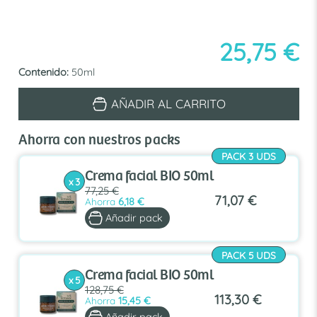
25,75
€
Contenido:
50ml
Crema
AÑADIR AL CARRITO
facial
BIO
50ml
Ahorra con nuestros packs
cantidad
PACK 3 UDS
Crema facial BIO 50ml
x 3
77,25 €
71,07 €
Ahorra
6,18 €
Añadir pack
PACK 5 UDS
Crema facial BIO 50ml
x 5
128,75 €
113,30 €
Ahorra
15,45 €
Añadir pack