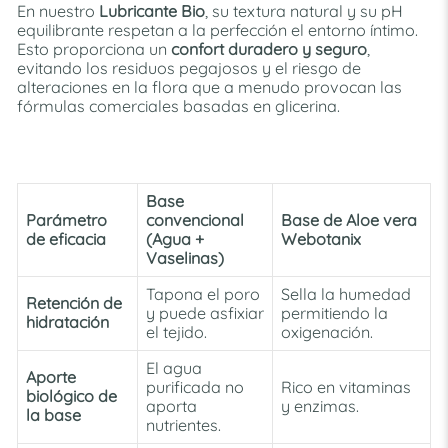
En nuestro
Lubricante Bio
, su textura natural y su pH
equilibrante respetan a la perfección el entorno íntimo.
Esto proporciona un
confort duradero y seguro
,
evitando los residuos pegajosos y el riesgo de
alteraciones en la flora que a menudo provocan las
fórmulas comerciales basadas en glicerina.
Base
Parámetro
convencional
Base de Aloe vera
de eficacia
(Agua +
Webotanix
Vaselinas)
Tapona el poro
S
ella la humedad
Retención de
y puede asfixiar
permitiendo la
hidratación
el tejido.
oxigenación.
El agua
Aporte
purificada no
R
ico en vitaminas
biológico de
aporta
y enzimas.
la base
nutrientes.