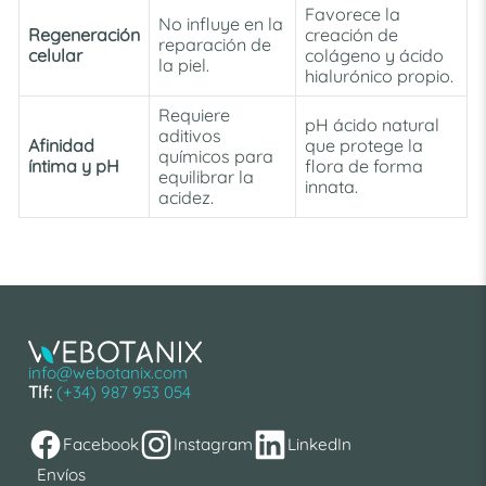
Favorece la
No influye en la
Regeneración
creación de
reparación de
celular
colágeno y ácido
la piel.
hialurónico propio.
Requiere
pH ácido natural
aditivos
Afinidad
que protege la
químicos para
íntima y pH
flora de forma
equilibrar la
innata.
acidez.
info@webotanix.com
Tlf:
(+34) 987 953 054
Facebook
Instagram
LinkedIn
Envíos