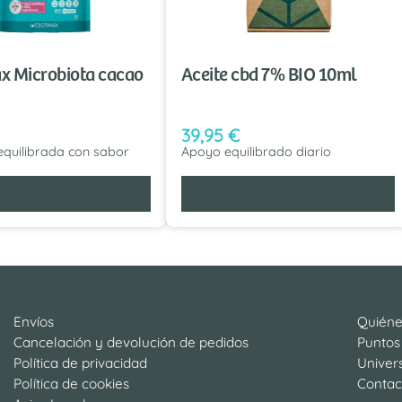
ax Microbiota cacao
Aceite cbd 7% BIO 10ml
39,95
€
equilibrada con sabor
Apoyo equilibrado diario
DIR AL CARRITO
AÑADIR AL CARRITO
Envíos
Quién
Cancelación y devolución de pedidos
Puntos
Política de privacidad
Univer
Política de cookies
Contac