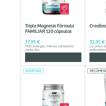
Triple Magnesio Fórmula
Creatin
FAMILIAR 120 cápsulas
37,95
€
32,95
€
Más energía, menos cansancio
La única d
cada día.
antioxidan
AÑADIR AL CARRITO
AÑA
NOVEDAD
RECOMEN