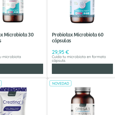
x Microbiota 30
Probiotax Microbiota 60
s
cápsulas
29,95
€
tu microbiota
Cuida tu microbiota en formato
cápsula.
DIR AL CARRITO
AÑADIR AL CARRITO
NOVEDAD