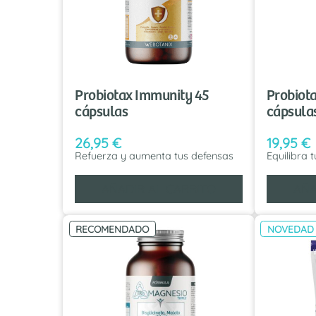
Probiotax Immunity 45
Probiota
cápsulas
cápsula
26,95
€
19,95
€
Refuerza y aumenta tus defensas
Equilibra 
AÑADIR AL CARRITO
AÑA
RECOMENDADO
NOVEDAD