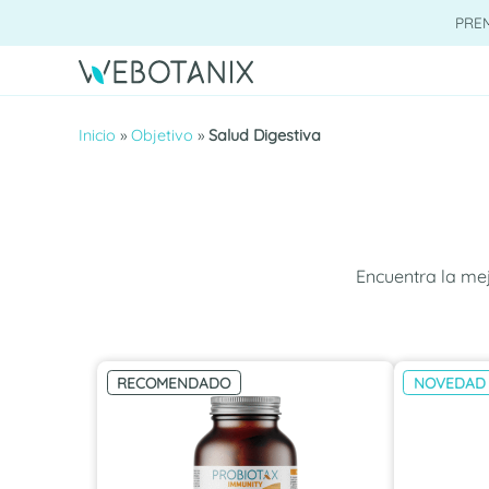
Saltar
PRE
al
contenido
Inicio
»
Objetivo
»
Salud Digestiva
Encuentra la mej
RECOMENDADO
NOVEDAD