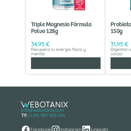
Triple Magnesio Fórmula
Probiot
Polvo 128g
150g
34,95
€
31,95
€
Recupera tu energía física y
Digestión 
mental.
cacao
AÑADIR AL CARRITO
AÑA
info@webotanix.com
Tlf:
(+34) 987 953 054
Facebook
Instagram
LinkedIn