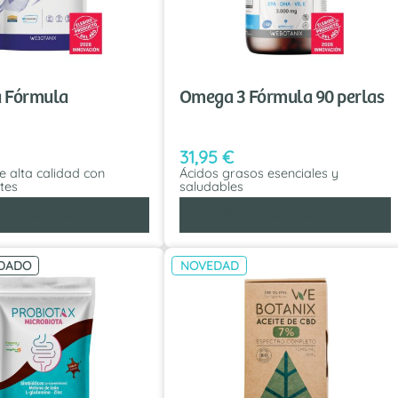
a Fórmula
Omega 3 Fórmula 90 perlas
31,95
€
e alta calidad con
Ácidos grasos esenciales y
tes
saludables
DIR AL CARRITO
AÑADIR AL CARRITO
DADO
NOVEDAD