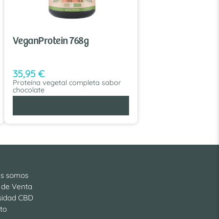
VeganProtein 768g
35,95
€
Proteína vegetal completa sabor
chocolate
AÑADIR AL CARRITO
es somos
 de Venta
sidad CBD
to