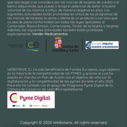
que sea ilegal, o se considere por las marcas de tarjetas de crédito o el
banco adquiriente, que pueda o tenga el potencial de dañar la buena
voluntad de los mismos o influir de manera negativa en ellos. Las
siguientes actividades están prohibidas en virtud de los programas de
las marcas de tarjetas: la venta u oferta de un producto o servicio que
no sea de plena conformidad con todas las leyes aplicables al
Comprador, Banco Emisor, Comerciante, Titular de la tarjeta, o tarjetas.
Además, las siguientes actividades también están prohibidas
explícitamente:
Vender Medicamentos
WEBOTANIX, S.L ha sido beneficiaria de Fondos Europeos, cuyo objetivo
es la mejora de la competitividad de las PYMES, y gracias al cual ha
puesto en marcha un Plan de Acción con el objetivo de reforzar la
digitalización y la competitividad de las pymes durante el año 2025.
Para ello ha contado con el apoyo del Programa Pyme Digital de la
Cámara de Comercio de León #EuropaSeSiente
Copyright © 2026 WeBotanix. All rights reserved.