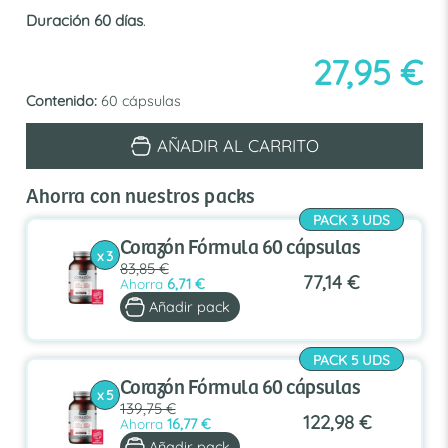
Duración 60 días
.
27,95
€
Contenido:
60 cápsulas
Corazón
AÑADIR AL CARRITO
Fórmula
60
cápsulas
Ahorra con nuestros packs
cantidad
PACK 3 UDS
Corazón Fórmula 60 cápsulas
x 3
83,85 €
77,14 €
Ahorra
6,71 €
Añadir pack
PACK 5 UDS
Corazón Fórmula 60 cápsulas
x 5
139,75 €
122,98 €
Ahorra
16,77 €
Añadir pack