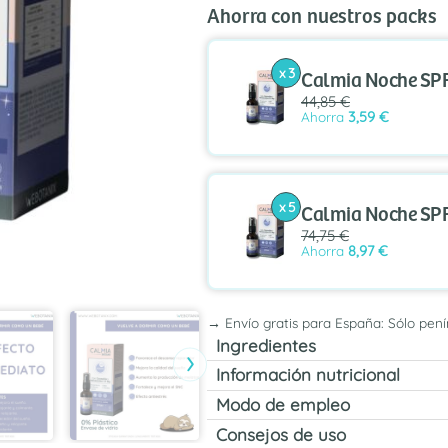
30ml
Ahorra con nuestros packs
cantidad
x 3
Calmia Noche SP
44,85 €
Ahorra
3,59 €
x 5
Calmia Noche SP
74,75 €
Ahorra
8,97 €
→ Envío gratis para España: Sólo pení
Ingredientes
›
Información nutricional
Modo de empleo
Consejos de uso