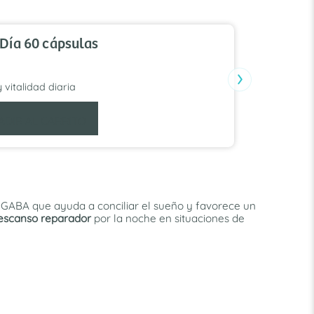
TOP VENTA
Día 60 cápsulas
›
y vitalidad diaria
ADIR AL CARRITO
y GABA que ayuda a conciliar el sueño y favorece un
escanso reparador
por la noche en situaciones de