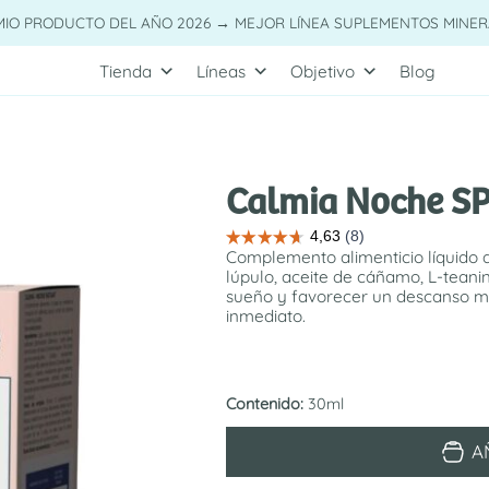
MIO PRODUCTO DEL AÑO 2026 → MEJOR LÍNEA SUPLEMENTOS MINER
Tienda
Líneas
Objetivo
Blog
Calmia Noche S
Complemento alimenticio líquido a
lúpulo, aceite de cáñamo, L-teani
sueño y favorecer un descanso m
inmediato.
Contenido:
30ml
Calmia
A
Noche
SPRAY