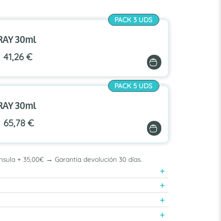
PACK 3 UDS
RAY 30ml
41,26 €
Añadir pack
PACK 5 UDS
RAY 30ml
65,78 €
Añadir pack
nsula + 35,00€ → Garantía devolución 30 días.