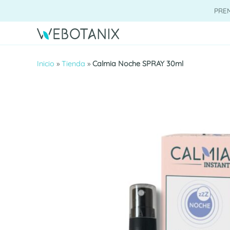
Saltar
PRE
al
contenido
Inicio
»
Tienda
»
Calmia Noche SPRAY 30ml