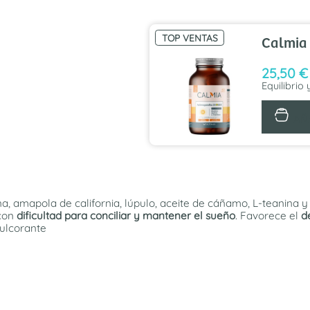
TOP VENTAS
Calmia 
25,50
€
Equilibrio 
AÑ
a, amapola de california, lúpulo, aceite de cáñamo, L-teanina 
 con
dificultad para conciliar y mantener el sueño
. Favorece el
d
dulcorante