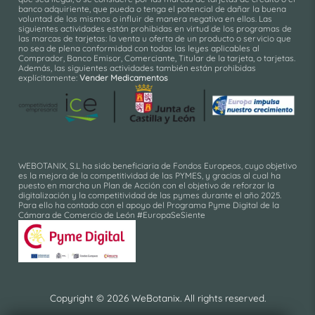
banco adquiriente, que pueda o tenga el potencial de dañar la buena
voluntad de los mismos o influir de manera negativa en ellos. Las
siguientes actividades están prohibidas en virtud de los programas de
las marcas de tarjetas: la venta u oferta de un producto o servicio que
no sea de plena conformidad con todas las leyes aplicables al
Comprador, Banco Emisor, Comerciante, Titular de la tarjeta, o tarjetas.
Además, las siguientes actividades también están prohibidas
explícitamente:
Vender Medicamentos
WEBOTANIX, S.L ha sido beneficiaria de Fondos Europeos, cuyo objetivo
es la mejora de la competitividad de las PYMES, y gracias al cual ha
puesto en marcha un Plan de Acción con el objetivo de reforzar la
digitalización y la competitividad de las pymes durante el año 2025.
Para ello ha contado con el apoyo del Programa Pyme Digital de la
Cámara de Comercio de León #EuropaSeSiente
Copyright © 2026 WeBotanix. All rights reserved.