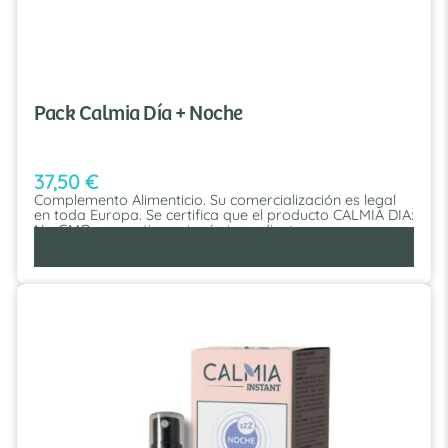
Pack Calmia Día + Noche
37,50
€
Complemento Alimenticio. Su comercialización es legal
en toda Europa. Se certifica que el producto CALMIA DIA:
No GMO: no contiene ningún ingrediente que provenga
de Organismos Modificados Genéticamente, por lo que
AÑADIR AL CARRITO
no está sometido al etiquetado de los OMG de los
Reglamentos (EU) 1829/2003 y 1830/2003. No ionizado:
No se usa radiación ionizante en ningún punto durante
el proceso de fabricación del producto conforme con
Directivas 1999/2/EC y 1999/3/EC. BSE / TSE: está libre
de cualquier riesgo de BSE / TSE según Reglamento (CE)
999/2001. Fabricado en la UE: es fabricado en la Unión
Europea.