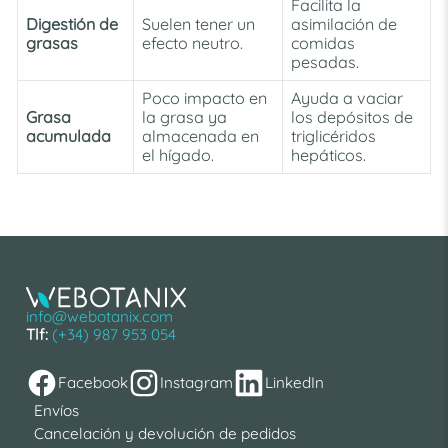
Facilita la
Digestión de
Suelen tener un
asimilación de
grasas
efecto neutro.
comidas
pesadas.
Poco impacto en
Ayuda a vaciar
Grasa
la grasa ya
los depósitos de
acumulada
almacenada en
triglicéridos
el hígado.
hepáticos.
info@webotanix.com
Tlf:
(+34) 987 953 054
Facebook
Instagram
LinkedIn
Envíos
Cancelación y devolución de pedidos