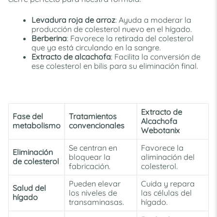
Levadura roja de arroz
: Ayuda a moderar la
producción de colesterol nuevo en el hígado.
Berberina
: Favorece la retirada del colesterol
que ya está circulando en la sangre.
Extracto de alcachofa
: Facilita la conversión de
ese colesterol en bilis para su eliminación final.
Extracto de
Fase del
Tratamientos
Alcachofa
metabolismo
convencionales
Webotanix
Se centran en
Favorece la
Eliminación
bloquear la
aliminación del
de colesterol
fabricación.
colesterol.
Pueden elevar
Cuida y repara
Salud del
los niveles de
las células del
hígado
transaminasas.
hígado.