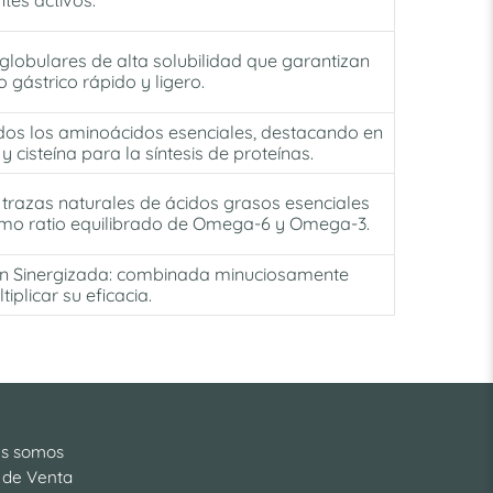
es activos.
globulares de alta solubilidad que garantizan
 gástrico rápido y ligero.
dos los aminoácidos esenciales, destacando en
y cisteína para la síntesis de proteínas.
trazas naturales de ácidos grasos esenciales
imo ratio equilibrado de Omega-6 y Omega-3.
n Sinergizada:
combinada minuciosamente
iplicar su eficacia.
es somos
 de Venta