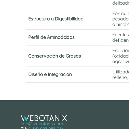
delicad
Fórmul
Estructura y Digestibilidad
pesadas
o hinch
Fuentes
Perfil de Aminoácidos
deficie
Fracció
Conservación de Grasas
(oxidad
agresiv
Utiliza
Diseño e Integración
relleno,
info@webotanix.com
Tlf:
(+34) 987 953 054