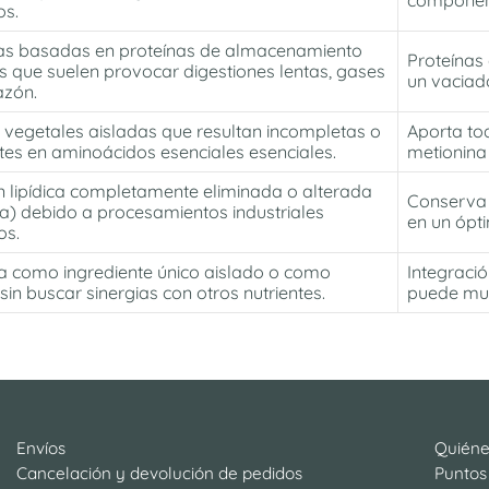
component
os.
as basadas en proteínas de almacenamiento
Proteínas 
 que suelen provocar digestiones lentas, gases
un vaciado
azón.
 vegetales aisladas que resultan incompletas o
A
porta to
ntes en aminoácidos esenciales esenciales.
metionina 
n lipídica completamente eliminada o alterada
Conserva 
a) debido a procesamientos industriales
en un ópt
os.
da como ingrediente único aislado o como
Integració
 sin buscar sinergias con otros nutrientes.
puede mult
Envíos
Quién
Cancelación y devolución de pedidos
Puntos