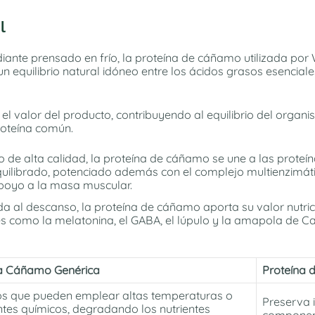
l
ante prensado en frío, la proteína de cáñamo utilizada por 
 un equilibrio natural idóneo entre los ácidos grasos esencial
 valor del producto, contribuyendo al equilibrio del organ
roteína común.
o de alta calidad, la proteína de cáñamo se une a las proteí
quilibrado, potenciado además con el complejo multienzimá
poyo a la masa muscular.
a al descanso, la proteína de cáñamo aporta su valor nutri
es como la melatonina, el GABA, el lúpulo y la amapola de C
na Cáñamo Genérica
Proteína
s que pueden emplear altas temperaturas o
P
reserva 
ntes químicos, degradando los nutrientes