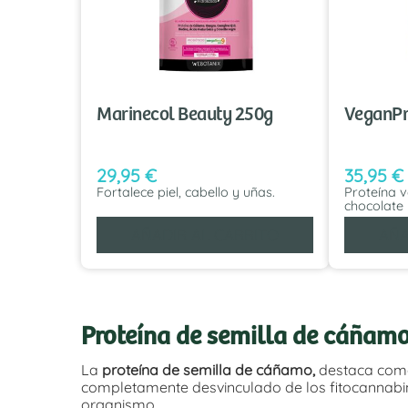
Marinecol Beauty 250g
VeganPr
29,95
€
35,95
€
Fortalece piel, cabello y uñas.
Proteína 
chocolate
AÑADIR AL CARRITO
AÑA
Proteína de semilla de cáñamo
La
proteína de semilla de cáñamo,
destaca como
completamente desvinculado de los fitocannabino
organismo.