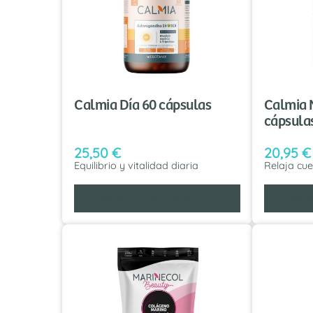
Calmia Día 60 cápsulas
Calmia 
cápsula
25,50
€
20,95
€
Equilibrio y vitalidad diaria
Relaja cu
AÑADIR AL CARRITO
AÑA