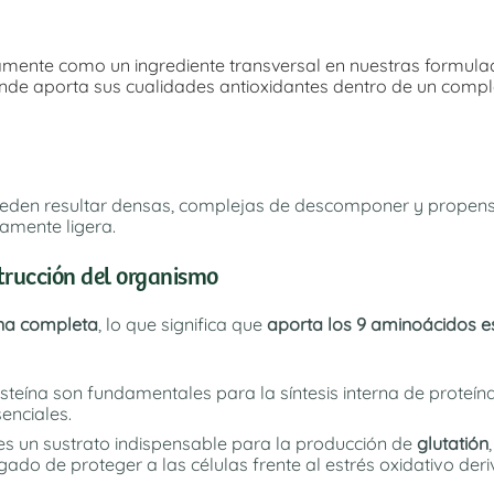
amente como un ingrediente transversal en nuestras formul
nde aporta sus cualidades antioxidantes dentro de un comple
pueden resultar densas, complejas de descomponer y propen
amente ligera.
trucción del organismo
ína completa
, lo que significa que
aporta los 9 aminoácidos e
isteína son fundamentales para la síntesis interna de proteí
enciales.
 es un sustrato indispensable para la producción de
glutatión
o de proteger a las células frente al estrés oxidativo deriva