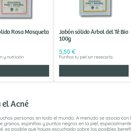
ólido Rosa Mosqueta
Jabón sólido Árbol del Té Bio
g
100g
5,50
€
n y nutrición
Purifica tu piel sin resecarla.
DIR AL CARRITO
AÑADIR AL CARRITO
 el Acné
a muchas personas en todo el mundo. A menudo se asocia con 
e granos, espinillas y puntos negros en la piel, especialmente e
é, es posible que hayas escuchado sobre los posibles benefi