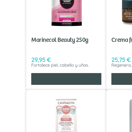
Marinecol Beauty 250g
Crema f
29,95
€
25,75
€
Fortalece piel, cabello y uñas.
Regenera,
AÑADIR AL CARRITO
AÑA