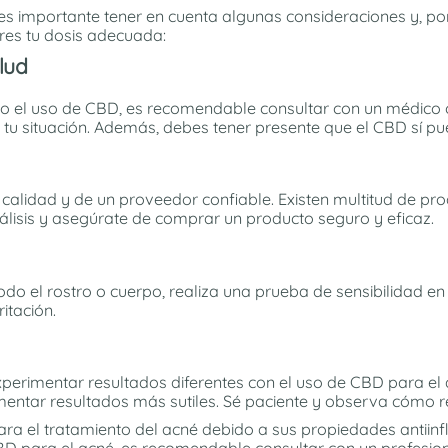
, es importante tener en cuenta algunas consideraciones y, p
res tu dosis adecuada:
lud
ido el uso de CBD, es recomendable consultar con un médico 
a tu situación. Además, debes tener presente que el CBD sí p
 calidad y de un proveedor confiable. Existen multitud de p
nálisis y asegúrate de comprar un producto seguro y eficaz.
do el rostro o cuerpo, realiza una prueba de sensibilidad en
itación.
perimentar resultados diferentes con el uso de CBD para el
mentar resultados más sutiles. Sé paciente y observa cómo re
a el tratamiento del acné debido a sus propiedades antiinf
r CBD para el acné, es recomendable consultar con un profesi