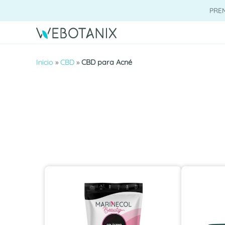
Saltar
PRE
al
contenido
Inicio
»
CBD
»
CBD para Acné