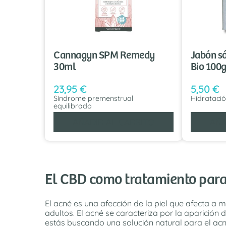
Cannagyn SPM Remedy
Jabón s
30ml
Bio 100
23,95
€
5,50
€
Síndrome premenstrual
Hidratació
equilibrado
AÑADIR AL CARRITO
AÑA
El CBD como tratamiento para
El acné es una afección de la piel que afecta 
adultos. El acné se caracteriza por la aparición d
estás buscando una solución natural para el acn