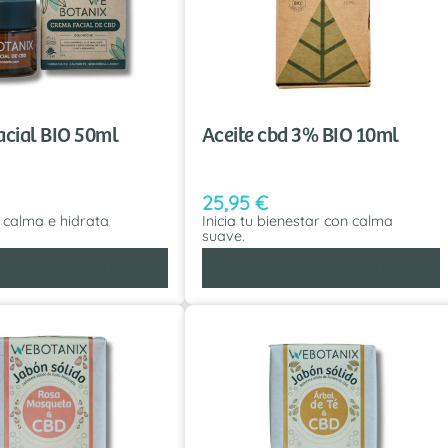
acial BIO 50ml
Aceite cbd 3% BIO 10ml
25,95
€
 calma e hidrata
Inicia tu bienestar con calma
suave.
DIR AL CARRITO
AÑADIR AL CARRITO