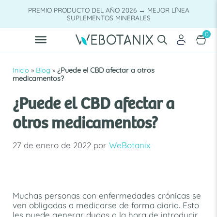
Saltar
PREMIO PRODUCTO DEL AÑO 2026 → MEJOR LÍNEA
al
SUPLEMENTOS MINERALES
contenido
0
Inicio
»
Blog
»
¿Puede el CBD afectar a otros
medicamentos?
¿Puede el CBD afectar a
otros medicamentos?
27 de enero de 2022
por
WeBotanix
Muchas personas con enfermedades crónicas se
ven obligadas a medicarse de forma diaria. Esto
les puede generar dudas a la hora de introducir