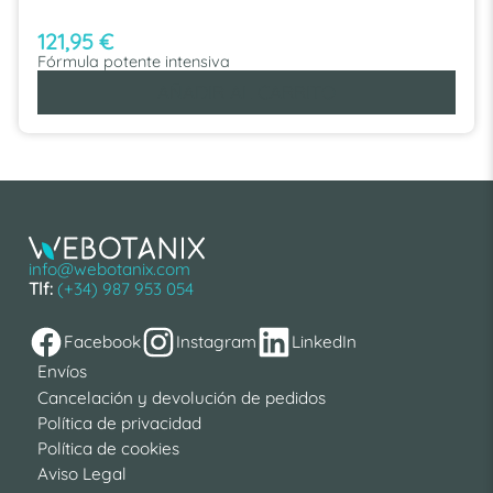
121,95
€
Fórmula potente intensiva
AÑADIR AL CARRITO
info@webotanix.com
Tlf:
(+34) 987 953 054
Facebook
Instagram
LinkedIn
Envíos
Cancelación y devolución de pedidos
Política de privacidad
Política de cookies
Aviso Legal