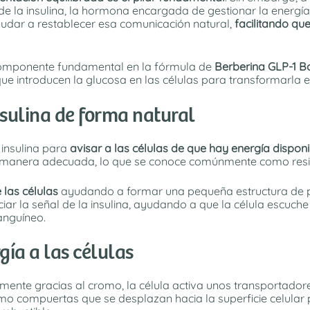
e la insulina, la hormona encargada de gestionar la energía
udar a restablecer esa comunicación natural,
facilitando qu
omponente fundamental en la fórmula de
Berberina GLP-1 B
ue introducen la glucosa en las células para transformarla e
nsulina de forma natural
insulina para
avisar a las células de que hay energía disponi
e manera adecuada, lo que se conoce comúnmente como resiste
 las células
ayudando a formar una pequeña estructura de 
ciar la señal de la insulina, ayudando a que la célula escuch
anguíneo.
gía a las células
mente gracias al cromo, la célula activa unos transportador
 compuertas que se desplazan hacia la superficie celular pa