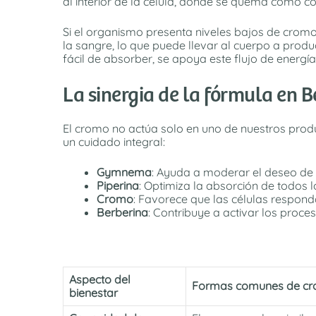
al interior de la célula, donde se quema como c
Si el organismo presenta niveles bajos de crom
la sangre, lo que puede llevar al cuerpo a prod
fácil de absorber, se apoya este flujo de energí
La sinergia de la fórmula en 
El cromo no actúa solo en uno de nuestros prod
un cuidado integral:
Gymnema
: Ayuda a moderar el deseo de d
Piperina
: Optimiza la absorción de todos
Cromo
: Favorece que las células respond
Berberina
: Contribuye a activar los proce
Aspecto del
Formas comunes de c
bienestar