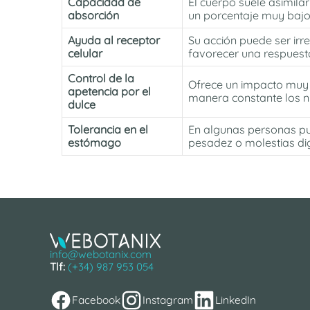
Capacidad de
El cuerpo suele asimila
absorción
un porcentaje muy bajo 
Ayuda al receptor
Su acción puede ser irre
celular
favorecer una respuesta
Control de la
Ofrece un impacto muy l
apetencia por el
manera constante los ni
dulce
Tolerancia en el
En algunas personas pu
estómago
pesadez o molestias dig
info@webotanix.com
Tlf:
(+34) 987 953 054
Facebook
Instagram
LinkedIn