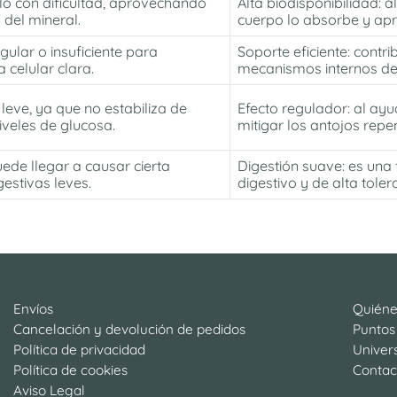
rlo con dificultad, aprovechando
Alta biodisponibilidad:
al
del mineral.
cuerpo lo absorbe y apr
gular o insuficiente para
Soporte eficiente:
contrib
 celular clara.
mecanismos internos de 
eve, ya que no estabiliza de
Efecto regulador:
al ayud
veles de glucosa.
mitigar los antojos repe
ede llegar a causar cierta
Digestión suave:
es una 
estivas leves.
digestivo y de alta tolera
Envíos
Quién
Cancelación y devolución de pedidos
Puntos
Política de privacidad
Univer
Política de cookies
Contac
Aviso Legal