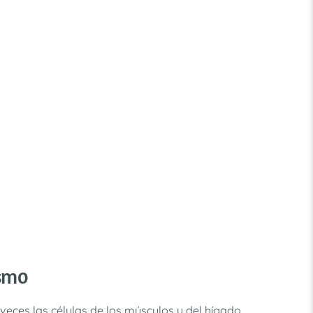
ismo
 veces las células de los músculos y del hígado