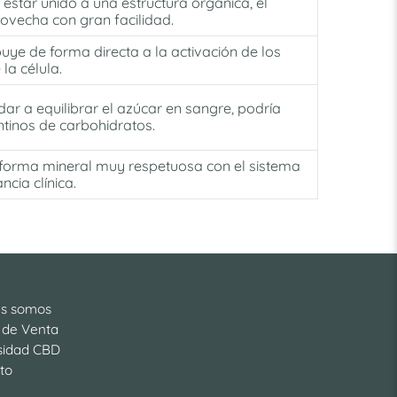
 estar unido a una estructura orgánica, el
ovecha con gran facilidad.
uye de forma directa a la activación de los
la célula.
ar a equilibrar el azúcar en sangre, podría
ntinos de carbohidratos.
forma mineral muy respetuosa con el sistema
ncia clínica.
es somos
 de Venta
sidad CBD
to