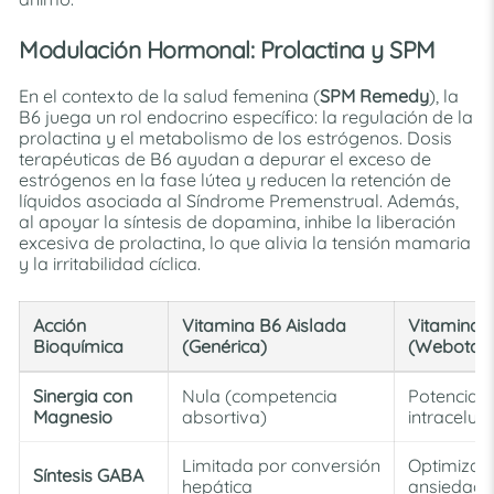
Modulación Hormonal: Prolactina y SPM
En el contexto de la salud femenina (
SPM Remedy
), la
B6 juega un rol endocrino específico: la regulación de la
prolactina y el metabolismo de los estrógenos. Dosis
terapéuticas de B6 ayudan a depurar el exceso de
estrógenos en la fase lútea y reducen la retención de
líquidos asociada al Síndrome Premenstrual. Además,
al apoyar la síntesis de dopamina, inhibe la liberación
excesiva de prolactina, lo que alivia la tensión mamaria
y la irritabilidad cíclica.
Acción
Vitamina B6 Aislada
Vitamina B
Bioquímica
(Genérica)
(Webotani
Sinergia con
Nula (competencia
Potenciad
Magnesio
absortiva)
intracelula
Limitada por conversión
Optimizad
Síntesis GABA
hepática
ansiedad