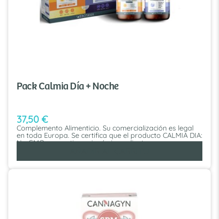
Pack Calmia Día + Noche
37,50
€
Complemento Alimenticio. Su comercialización es legal
en toda Europa. Se certifica que el producto CALMIA DIA:
No GMO: no contiene ningún ingrediente que provenga
de Organismos Modificados Genéticamente, por lo que
AÑADIR AL CARRITO
no está sometido al etiquetado de los OMG de los
Reglamentos (EU) 1829/2003 y 1830/2003. No ionizado:
No se usa radiación ionizante en ningún punto durante
el proceso de fabricación del producto conforme con
Directivas 1999/2/EC y 1999/3/EC. BSE / TSE: está libre
de cualquier riesgo de BSE / TSE según Reglamento (CE)
999/2001. Fabricado en la UE: es fabricado en la Unión
Europea.