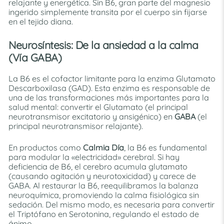
relajante y energética. Sin B6, gran parte del magnesio
ingerido simplemente transita por el cuerpo sin fijarse
en el tejido diana.
Neurosíntesis: De la ansiedad a la calma
(Vía GABA)
La B6 es el cofactor limitante para la enzima Glutamato
Descarboxilasa (GAD). Esta enzima es responsable de
una de las transformaciones más importantes para la
salud mental: convertir el Glutamato (el principal
neurotransmisor excitatorio y ansigénico) en
GABA
(el
principal neurotransmisor relajante).
En productos como
Calmia Día
, la B6 es fundamental
para modular la «electricidad» cerebral. Si hay
deficiencia de B6, el cerebro acumula glutamato
(causando agitación y neurotoxicidad) y carece de
GABA. Al restaurar la B6, reequilibramos la balanza
neuroquímica, promoviendo la calma fisiológica sin
sedación. Del mismo modo, es necesaria para convertir
el Triptófano en Serotonina, regulando el estado de
ánimo.