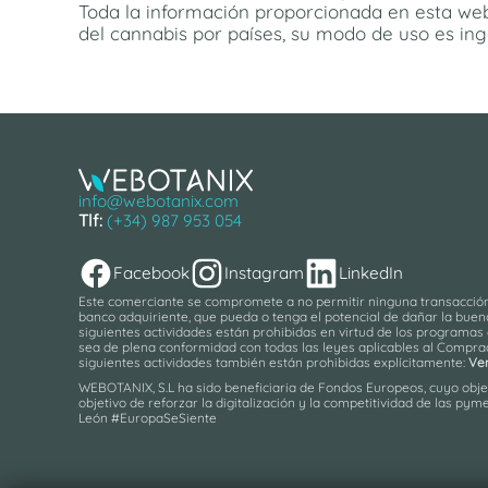
Toda la información proporcionada en esta web
del cannabis por países, su modo de uso es ing
info@webotanix.com
Tlf:
(+34) 987 953 054
Facebook
Instagram
LinkedIn
Este comerciante se compromete a no permitir ninguna transacción q
banco adquiriente, que pueda o tenga el potencial de dañar la buena
siguientes actividades están prohibidas en virtud de los programas 
sea de plena conformidad con todas las leyes aplicables al Comprado
siguientes actividades también están prohibidas explícitamente:
Ve
WEBOTANIX, S.L ha sido beneficiaria de Fondos Europeos, cuyo objet
objetivo de reforzar la digitalización y la competitividad de las 
León #EuropaSeSiente