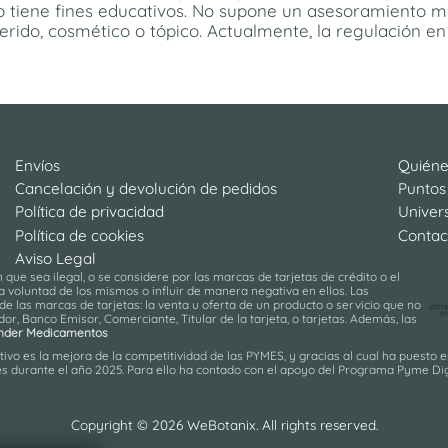
 tiene fines educativos. No supone un asesoramiento méd
erido, cosmético o tópico. Actualmente, la regulación en
Envíos
Quién
Cancelación y devolución de pedidos
Puntos
Política de privacidad
Univer
Política de cookies
Contac
Aviso Legal
ue sea ilegal, o se considere por las marcas de tarjetas de crédito o el
 voluntad de los mismos o influir de manera negativa en ellos. Las
de las marcas de tarjetas: la venta u oferta de un producto o servicio que no
r, Banco Emisor, Comerciante, Titular de la tarjeta, o tarjetas. Además, las
nder Medicamentos
ivo es la mejora de la competitividad de las PYMES, y gracias al cual ha puesto 
pymes durante el año 2025. Para ello ha contado con el apoyo del Programa Pyme D
Copyright © 2026 WeBotanix. All rights reserved.