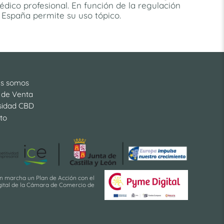
ico profesional. En función de la regulación
 España permite su uso tópico.
es somos
 de Venta
sidad CBD
to
en marcha un Plan de Acción con el
igital de la Cámara de Comercio de