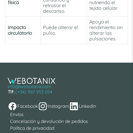
física
nutriendo el
retrasar el
tejido celular.
descanso.
Apoya el
Impacto
Puede alterar el
rendimiento sin
circulatorio
pulso.
alterar las
pulsaciones.
info@webotanix.com
Tlf:
(+34) 987 953 054
Facebook
Instagram
LinkedIn
Envíos
Cancelación y devolución de pedidos
Política de privacidad