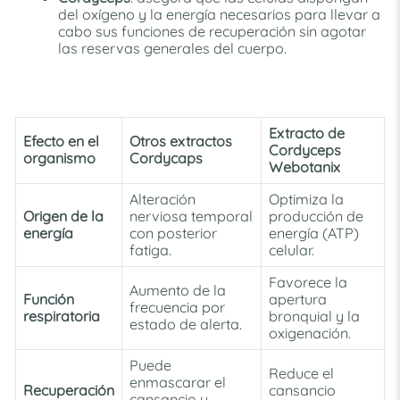
del oxígeno y la energía necesarios para llevar a
cabo sus funciones de recuperación sin agotar
las reservas generales del cuerpo.
Extracto de
Efecto en el
Otros extractos
Cordyceps
organismo
Cordycaps
Webotanix
Alteración
Optimiza la
Origen de la
nerviosa temporal
producción de
energía
con posterior
energía (ATP)
fatiga.
celular.
F
avorece la
Aumento de la
Función
apertura
frecuencia por
respiratoria
bronquial y la
estado de alerta.
oxigenación.
Puede
Reduce el
enmascarar el
Recuperación
cansancio
cansancio y