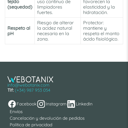
tejido
uso continuo de
favorecen la
(sequedad)
limpiadores
elasticidad y la
fuertes.
hidratación.
Riesgo de alterar
Protector:
Respeto al
la acidez natural
mantiene y
pH
necesaria en la
respeta el manto
zona.
ácido fisiológico.
info@webotanix.com
Tlf:
(+34) 987 953 054
Facebook
Instagram
LinkedIn
Envíos
Cancelación y devolución de pedidos
Política de privacidad