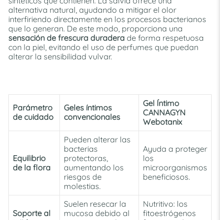
sintéticos que contienen. La salvia ofrece una
alternativa natural, ayudando a mitigar el olor
interfiriendo directamente en los procesos bacterianos
que lo generan. De este modo, proporciona una
sensación de frescura duradera
de forma respetuosa
con la piel, evitando el uso de perfumes que puedan
alterar la sensibilidad vulvar.
Gel Íntimo
Parámetro
Geles íntimos
CANNAGYN
de cuidado
convencionales
Webotanix
Pueden alterar las
bacterias
A
yuda a proteger
Equilibrio
protectoras,
los
de la flora
aumentando los
microorganismos
riesgos de
beneficiosos.
molestias.
Suelen resecar la
Nutritivo:
los
Soporte al
mucosa debido al
fitoestrógenos