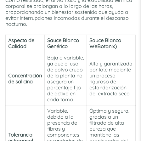
corporal se prolongan a lo largo de las horas,
proporcionando un bienestar sostenido que ayuda a
evitar interrupciones incómodas durante el descanso
nocturno.
Aspecto de
Sauce Blanco
Sauce Blanco
Calidad
Genérico
WeBotanix)
Baja o variable,
ya que el uso
Alta y garantizada
de polvo crudo
por lote mediante
Concentración
de la planta no
un proceso
de salicina
asegura un
riguroso de
porcentaje fijo
estandarización
de activo en
del extracto seco.
cada toma.
Variable,
Óptima y segura,
debido a la
gracias a un
presencia de
filtrado de alta
fibras y
pureza que
Tolerancia
componentes
mantiene las
estomacal
secundarios de
propiedades del