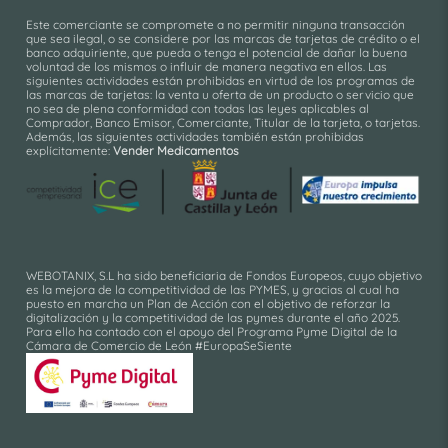
Este comerciante se compromete a no permitir ninguna transacción
que sea ilegal, o se considere por las marcas de tarjetas de crédito o el
banco adquiriente, que pueda o tenga el potencial de dañar la buena
voluntad de los mismos o influir de manera negativa en ellos. Las
siguientes actividades están prohibidas en virtud de los programas de
las marcas de tarjetas: la venta u oferta de un producto o servicio que
no sea de plena conformidad con todas las leyes aplicables al
Comprador, Banco Emisor, Comerciante, Titular de la tarjeta, o tarjetas.
Además, las siguientes actividades también están prohibidas
explícitamente:
Vender Medicamentos
WEBOTANIX, S.L ha sido beneficiaria de Fondos Europeos, cuyo objetivo
es la mejora de la competitividad de las PYMES, y gracias al cual ha
puesto en marcha un Plan de Acción con el objetivo de reforzar la
digitalización y la competitividad de las pymes durante el año 2025.
Para ello ha contado con el apoyo del Programa Pyme Digital de la
Cámara de Comercio de León #EuropaSeSiente