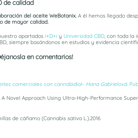
D de calidad
aboración del aceite WeBotanix.
A él hemos llegado des
to de mayor calidad.
 nuestro apartados
I+D+i
y
Universidad CBD
, con toda la
CBD, siempre basándonos en estudios y evidencia científi
éjanosla en comentarios!
ceites comerciales con cannabidiol-
Hana Gabrielová
. Pu
s: A Novel Approach Using Ultra-High-Performance Supe
illas de cáñamo (Cannabis sativa L.).2016