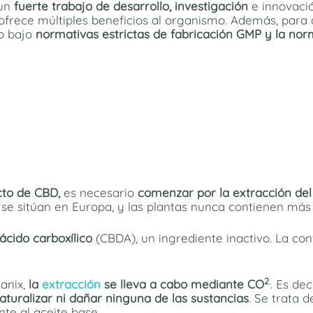
un
fuerte trabajo de desarrollo, investigación
e innovació
ofrece múltiples beneficios al organismo. Además, para
do bajo
normativas estrictas de fabricación GMP y la norm
to de CBD,
es necesario
comenzar por la extracción de
, se sitúan en Europa, y las plantas nunca contienen más
ácido carboxílico
(CBDA), un ingrediente inactivo. La c
2
.
anix,
la
extracción
se lleva a cabo mediante CO
. Es de
turalizar ni dañar ninguna de las sustancias
. Se trata 
te al aceite base.