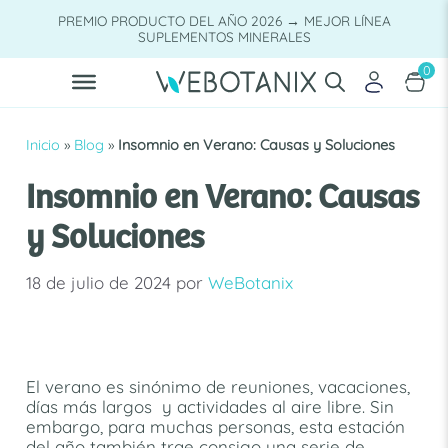
Saltar
PREMIO PRODUCTO DEL AÑO 2026 → MEJOR LÍNEA
al
SUPLEMENTOS MINERALES
contenido
0
Inicio
»
Blog
»
Insomnio en Verano: Causas y Soluciones
Insomnio en Verano: Causas
y Soluciones
18 de julio de 2024
por
WeBotanix
El verano es sinónimo de reuniones, vacaciones,
días más largos y actividades al aire libre. Sin
embargo, para muchas personas, esta estación
del año también trae consigo una serie de