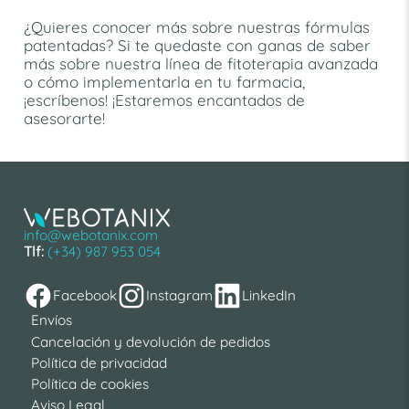
¿Quieres conocer más sobre nuestras fórmulas
patentadas? Si te quedaste con ganas de saber
más sobre nuestra línea de fitoterapia avanzada
o cómo implementarla en tu farmacia,
¡escríbenos! ¡Estaremos encantados de
asesorarte!
info@webotanix.com
Tlf:
(+34) 987 953 054
Facebook
Instagram
LinkedIn
Envíos
Cancelación y devolución de pedidos
Política de privacidad
Política de cookies
Aviso Legal