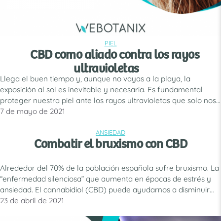
PIEL
CATEGORÍAS
CBD como aliado contra los rayos
ultravioletas
Llega el buen tiempo y, aunque no vayas a la playa, la
exposición al sol es inevitable y necesaria. Es fundamental
proteger nuestra piel ante los rayos ultravioletas que solo nos
perjudican. En este caso, el CBD puede ser un buen aliado. Las
7 de mayo de 2021
horas de sol son mayores, el mercurio del termómetro sube de
temperatura …
Leer más
ANSIEDAD
CATEGORÍAS
Combatir el bruxismo con CBD
Alrededor del 70% de la población española sufre bruxismo. La
“enfermedad silenciosa” que aumenta en épocas de estrés y
ansiedad. El cannabidiol (CBD) puede ayudarnos a disminuir
este nerviosismo, por lo que puede ser un aliado contra esta
23 de abril de 2021
dolencia. Dolor en la mandíbula o en la cabeza, así como, el