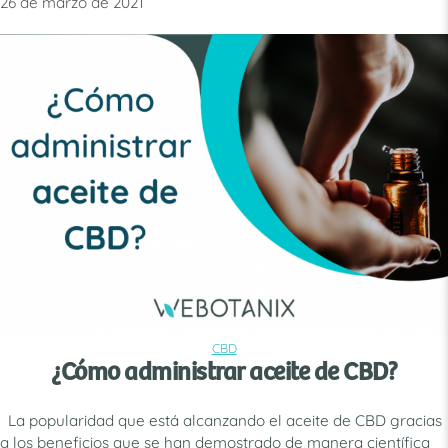
quienes también señalan que muchas personas desconocen el
26 de marzo de 2021
estado de su tiroides Normalmente, los pacientes con este tipo
de enfermedades crónicas son tratados con medicamentos
tradicionales. Aunque, cada …
Leer más
CBD
CATEGORÍAS
¿Cómo administrar aceite de CBD?
La popularidad que está alcanzando el aceite de CBD gracias
a los beneficios que se han demostrado de manera científica