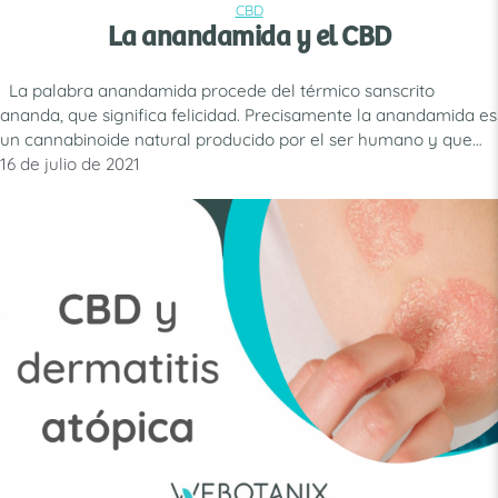
CBD
CATEGORÍAS
La anandamida y el CBD
La palabra anandamida procede del térmico sanscrito
ananda, que significa felicidad. Precisamente la anandamida es
un cannabinoide natural producido por el ser humano y que
tiene como objetivo equilibrar cuerpo y mente. Su principal
16 de julio de 2021
papel es regular el estado de ánimo, pero también en el
control del apetito o el alivio del dolor pero, …
Leer más