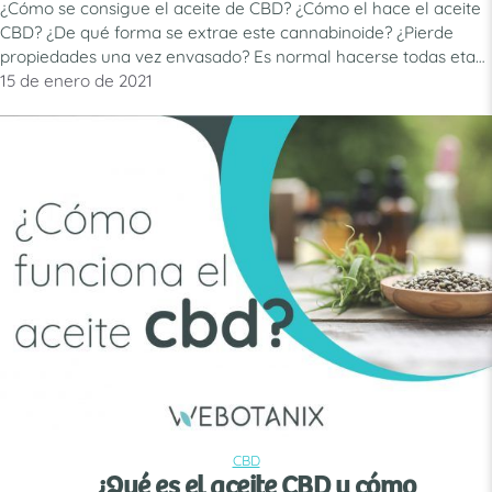
¿Cómo se consigue el aceite de CBD? ¿Cómo el hace el aceite
CBD? ¿De qué forma se extrae este cannabinoide? ¿Pierde
propiedades una vez envasado? Es normal hacerse todas etas
preguntas y más ante un ingrediente natural que, a veces,
15 de enero de 2021
resulta un poco desconocido. Si estás interesado en saber más
acerca del CBD, ¡sigue leyendo! …
Leer más
CBD
CATEGORÍAS
¿Qué es el aceite CBD y cómo