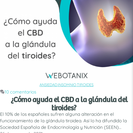
rechinar de dientes son algunas …
Leer más
ANSIEDAD
,
INSOMNIO
,
TIROIDES
CATEGORÍAS
10 comentarios
¿Cómo ayuda el CBD a la glándula del
tiroides?
El 10% de los españoles sufren alguna alteración en el
funcionamiento de la glándula tiroidea. Así lo ha difundido la
Sociedad Española de Endocrinología y Nutrición (SEEN)