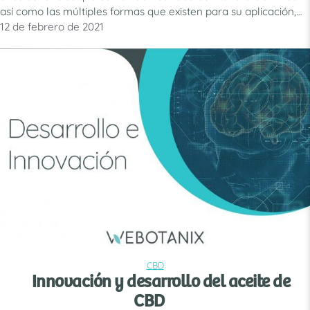
así como las múltiples formas que existen para su aplicación,
hacen que muchas personas se pregunten cómo aplicarlo o
12 de febrero de 2021
consumirlo. En primer lugar es necesario conocer qué es
exactamente el CBD o cannabidiol, …
Leer más
CBD
CATEGORÍAS
Innovación y desarrollo del aceite de
CBD