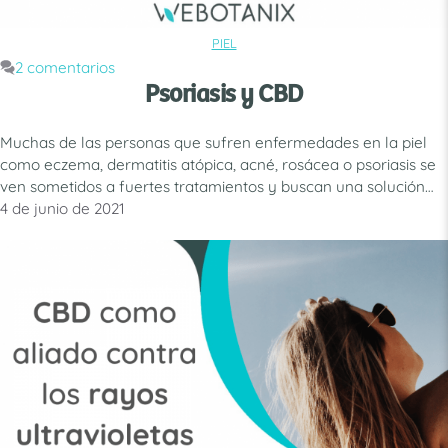
PIEL
CATEGORÍAS
2 comentarios
Psoriasis y CBD
Muchas de las personas que sufren enfermedades en la piel
como eczema, dermatitis atópica, acné, rosácea o psoriasis se
ven sometidos a fuertes tratamientos y buscan una solución
más natural y menos agresiva a sus patologías. El
4 de junio de 2021
cannabidiol, CBD, contiene propiedades reguladoras,
analgésicas, antiinflamatorias, antipruriginosas y antioxidantes
que pueden ayudar a estas personas a …
Leer más