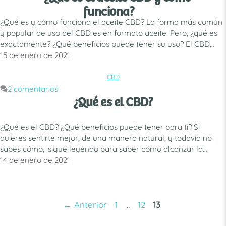
funciona?
¿Qué es y cómo funciona el aceite CBD? La forma más común
y popular de uso del CBD es en formato aceite. Pero, ¿qué es
exactamente? ¿Qué beneficios puede tener su uso? El CBD
o cannabidiol, se ha hecho muy popular en los últimos tiempos.
15 de enero de 2021
Una de las formas más óptimas de consumir CBD, ya sea …
Leer más
CBD
CATEGORÍAS
2 comentarios
¿Qué es el CBD?
¿Qué es el CBD? ¿Qué beneficios puede tener para ti? Si
quieres sentirte mejor, de una manera natural, y todavía no
sabes cómo, ¡sigue leyendo para saber cómo alcanzar la
excelencia corporal y mental! CBD es lo mismo que
14 de enero de 2021
cannabidiol, que se trata de uno de los compuestos naturales
del cáñamo. Un elemento que se …
Leer más
Página
Página
Página
←
Anterior
1
…
12
13