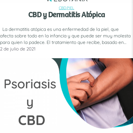
CBD
,
PIEL
CATEGORÍAS
CBD y Dermatitis Atópica
La dermatitis atópica es una enfermedad de la piel, que
afecta sobre todo en la infancia y que puede ser muy molesta
para quien la padece. El tratamiento que recibe, basado en
corticoides, puede tener efectos secundarios muy duraderos,
2 de julio de 2021
por eso el CBD puede ser una buena opción para tratar la
enfermedad. Cabe señalar …
Leer más