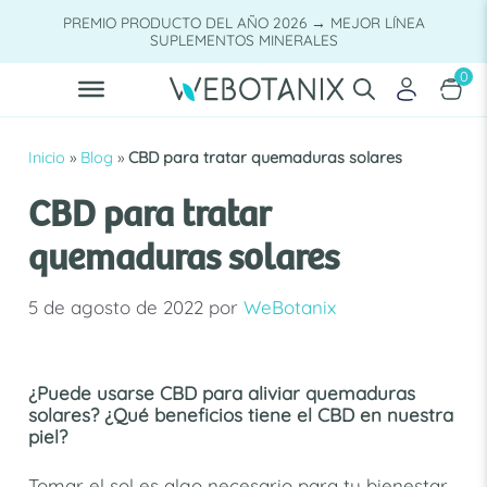
Saltar
PREMIO PRODUCTO DEL AÑO 2026 → MEJOR LÍNEA
al
SUPLEMENTOS MINERALES
contenido
0
Inicio
»
Blog
»
CBD para tratar quemaduras solares
CBD para tratar
quemaduras solares
5 de agosto de 2022
por
WeBotanix
¿Puede usarse CBD para aliviar quemaduras
solares? ¿Qué beneficios tiene el CBD en nuestra
piel?
Tomar el sol es algo necesario para tu bienestar